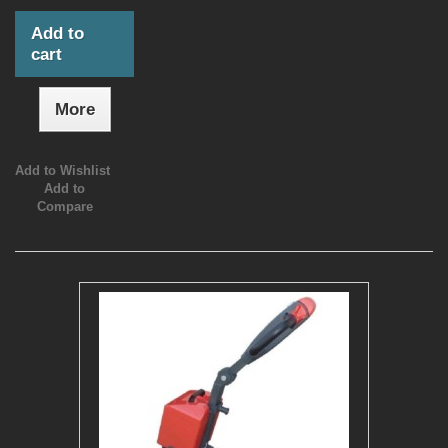
Add to
cart
More
Add to Wishlist
Add to
Compare