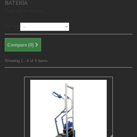
BATERÍA
There are 4 products.
Sort by
Compare (
0
)
Showing 1 - 4 of 4 items