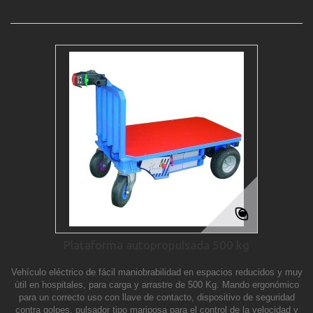
Plataforma autopropulsada 500 kg
Vehículo eléctrico de fácil maniobrabilidad en espacios reducidos y muy
útil en hospitales, para carga y arrastre de 500 Kg. Mando ergonómico
para un correcto uso con llave de contacto, dispositivo de seguridad
contra golpes, pulsador tipo mariposa para el control de la velocidad y