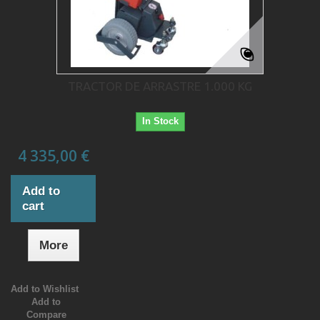
TRACTOR DE ARRASTRE 1.000 KG
In Stock
4 335,00 €
Add to
cart
More
Add to Wishlist
Add to
Compare