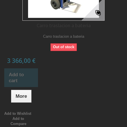
Carro traslacion a bateria
Carro traslacion a bateria
Out of stock
3 366,00 €
Add to
cart
More
Add to Wishlist
Add to
Compare