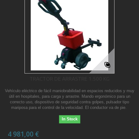
TRACTOR DE ARRASTRE 1.500 KG
Vehículo eléctrico de fácil maniobrabilidad en espacios reducidos y muy
útil en hospitales, para carga y arrastre. Mando ergonómico para un
correcto uso, dispositivo de seguridad contra golpes, pulsador tipo
mariposa para el control de la velocidad. El conductor va de pie.
In Stock
4 981,00 €