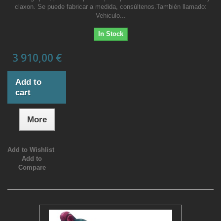
claxon. Se puede fabricar a medida, consúltenos.También llamado:
Vehiculo...
In Stock
3 910,00 €
Add to
cart
More
Add to Wishlist
Add to
Compare