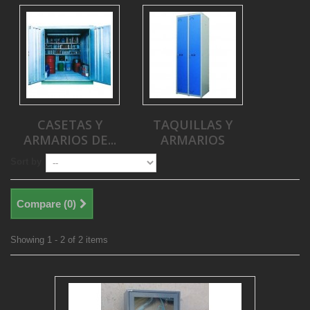
CASETAS Y
TAQUILLAS Y
ARMARIOS DE...
ARMARIOS
Sort by
Compare (
0
)
Showing 1 - 2 of 2 items