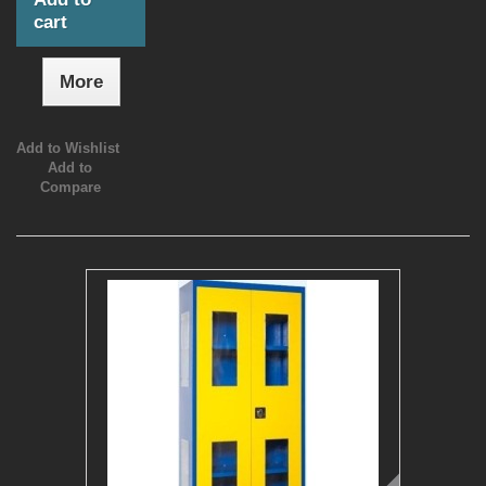
cart
More
Add to Wishlist
Add to
Compare