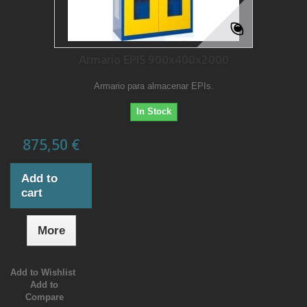
Armario EPIS 900x400x2000
Armario para almacenar EPIs.
In Stock
875,50 €
Add to
cart
More
Add to Wishlist
Add to
Compare