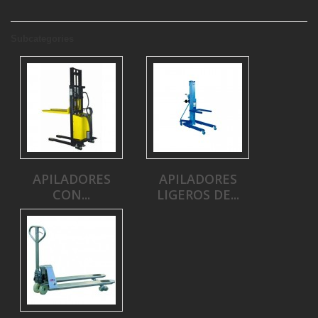
Subcategories
APILADORES
APILADORES
CON...
LIGEROS DE...