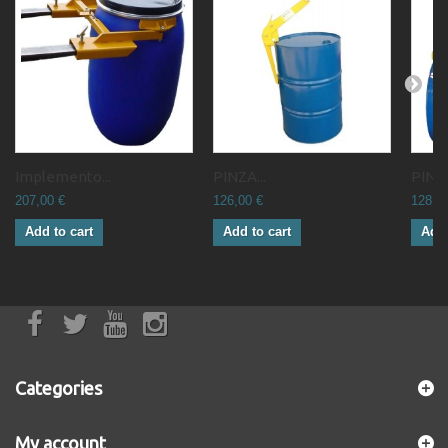
Implemento...
PINZA...
PINZA
207,00 €
126,00 €
128,0
Add to cart
Add to cart
Add 
Categories
My account