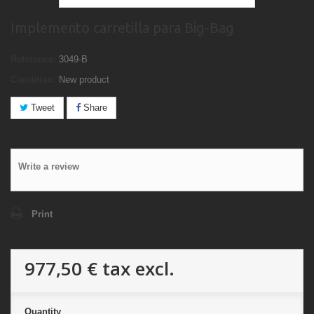
Implemento carretilla para Big-Bag
Reference:
3049-B
Condition:
New product
Tweet
Share
Write a review
Print
977,50 €
tax excl.
Quantity